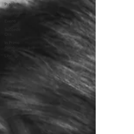
Progetti
Istruzione
Eventi
Succede
Ora
In Primo
Piano
Libri