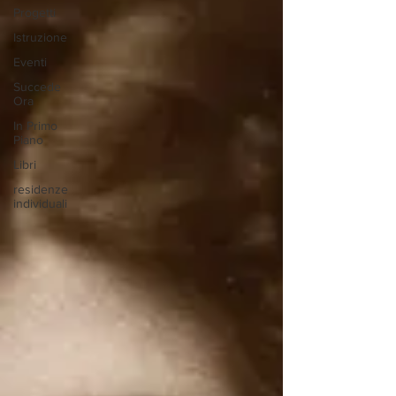
Progetti
Istruzione
Eventi
Succede
Ora
In Primo
Piano
Libri
residenze
individuali