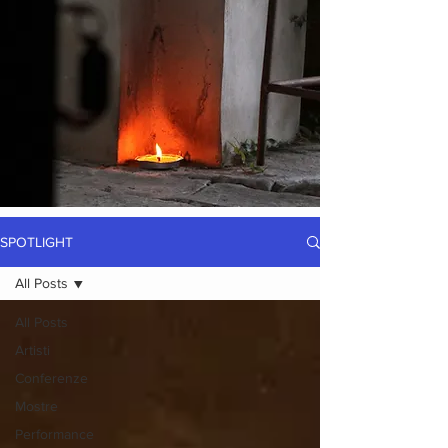
SPOTLIGHT
All Posts
All Posts
Artisti
Conferenze
Mostre
Performance