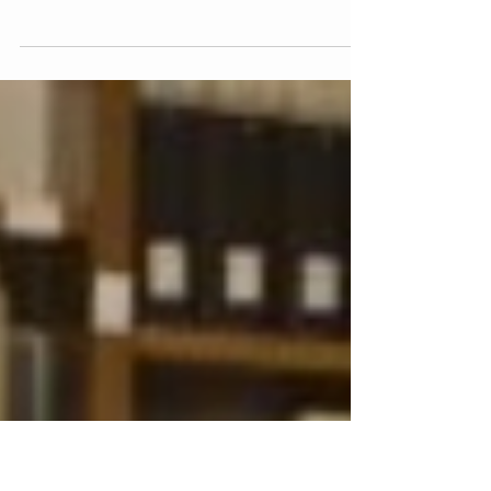
dell'Ensemble Gardellino
Venerdì, Aprile 17, 2026, ore 18.00 Purtroppo il
gruppo Dariusz Samol & the Impression,
Saxophone Ensemble hanno dovuto anticipare il
viaggio del loro Italian Tour per motivi legati alla
cancellazione di alcuni voli per riduzione gas
dovuto dalla situazione in medio oriente.