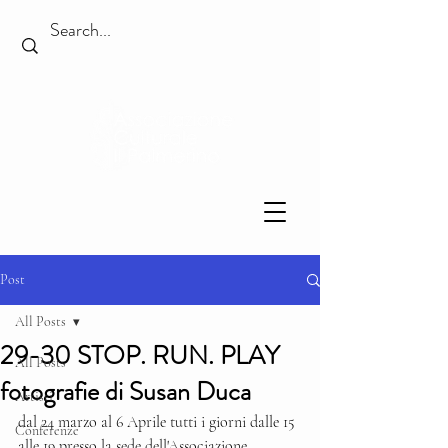
Post
All Posts
29-30 STOP. RUN. PLAY
All Posts
fotografie di Susan Duca
Artisti
dal 24 marzo al 6 Aprile tutti i giorni dalle 15 
Conferenze
alle 19 presso la sede dell'Associazione