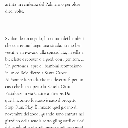
artista in residenza del Palmerino per oltre 
dieci volte.
Svoltando un angolo, ho notato dei bambini 
che correvano lungo una strada. Erano ben 
vestiti e arrivavano alla spicciolata, in sella a 
biciclette e scooter o a piedi con i genitori. …
Un portone si apre e i bambini scompaiono 
in un edificio dietro a Santa Croce. 
All’istante la strada ritorna deserta. È per un 
caso che ho scoperto la Scuola-Città 
Pestalozzi in via Casine a Firenze. Da 
quell'incontro fortuito è nato il progetto 
Stop. Run. Play. È iniziato quel giorno di 
novembre del 2000, quando sono entrata nel 
giardino della scuola sotto gli sguardi curiosi 
dei bambini, e si è sviluppato negli otto anni 