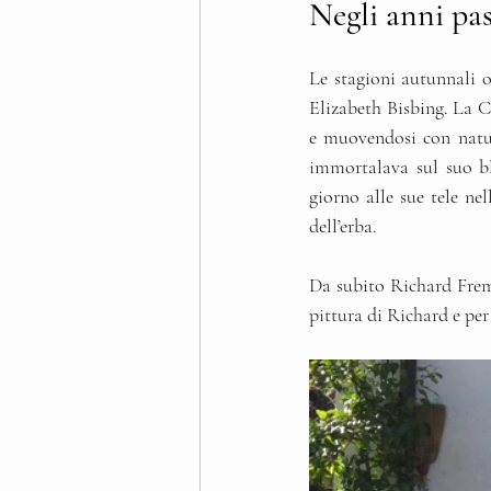
Negli anni pass
Le stagioni autunnali o
Elizabeth Bisbing. La Ca
e muovendosi con natura
immortalava sul suo b
giorno alle sue tele nel
dell’erba.
Da subito Richard Frema
pittura di Richard e per 