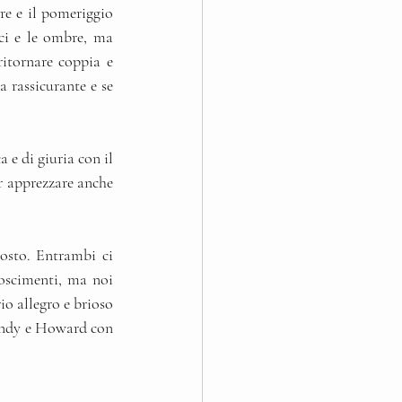
e e il pomeriggio 
uci e le ombre, ma 
itornare coppia e 
 rassicurante e se 
 e di giuria con il 
r apprezzare anche 
osto. Entrambi ci 
oscimenti, ma noi 
o allegro e brioso 
Wendy e Howard con 