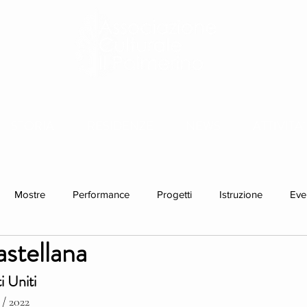
STORIA
RESIDENZE
NEWS
ATTIVITA'
Mostre
Performance
Progetti
Istruzione
Eve
stellana
idenze individuali
 Uniti
 / 2022