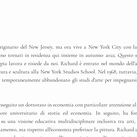
riginario del New Jersey, ma ora vive a New York City con la
sono tornati in residenza qui insieme in autunno 2022. Questo s
pia lavora e risiede da noi. Richard è entrato nel mondo dell'ar
ura e scultura alla New York Studios School. Nel 1968, tuttavia,
 temporaneamente abbandonato gli studi d'arte per impegnarsi 
seguito un dottorato in economia con particolare attenzione al 
sore universitario di storia ed economia. In seguito, ha fo
 una visione educativa multidisciplinare inclusiva tra arti, s
ento, ma rispetto all'economia preferisce la pittura. Richard des