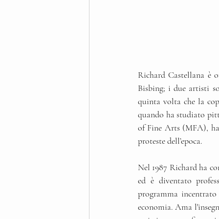
Richard Castellana è o
Bisbing; i due artisti 
quinta volta che la cop
quando ha studiato pitt
of Fine Arts (MFA), ha
proteste dell’epoca.
Nel 1987 Richard ha con
ed è diventato profes
programma incentrato su
economia. Ama l'insegnam