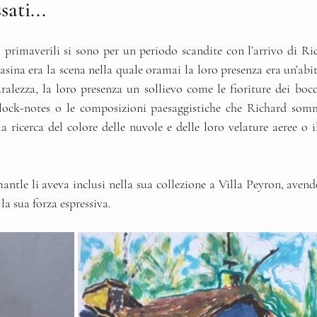
ati...
 primaverili si sono per un periodo scandite con l’arrivo di Ric
sina era la scena nella quale oramai la loro presenza era un’abi
lezza, la loro presenza un sollievo come le fioriture dei bocci
lock-notes o le composizioni paesaggistiche che Richard som
la ricerca del colore delle nuvole e delle loro velature aeree o il 
ntle li aveva inclusi nella sua collezione a Villa Peyron, avend
la sua forza espressiva.