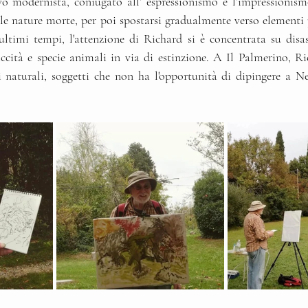
vo modernista, coniugato all’ espressionismo e l’impressionismo
 le nature morte, per poi spostarsi gradualmente verso elementi 
ltimi tempi, l'attenzione di Richard si è concentrata su disas
iccità e specie animali in via di estinzione. A Il Palmerino, Ri
i naturali, soggetti che non ha l'opportunità di dipingere a N