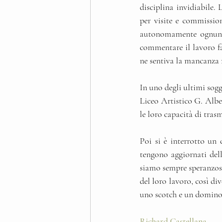
disciplina invidiabile.
per visite e commission
autonomamente ognuno in
commentare il lavoro fat
ne sentiva la mancanza 
In uno degli ultimi soggi
Liceo Artistico G. Alber
le loro capacità di trasm
Poi si è interrotto un
tengono aggiornati del
siamo sempre speranzosi 
del loro lavoro, così d
uno scotch e un domino
Richard Castellana