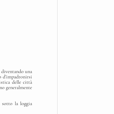
a diventando una 
o d’impadronirsi 
tica delle città 
ino generalmente 
sotto la loggia 