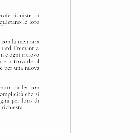
fessioniste si 
quistano le loro 
 con la memoria 
hard Fremantle. 
n e ogni ritrovo 
e a trovarle al 
e per una nuova 
uti da lei con 
complicità che si 
lia per loro di 
 richiesta.