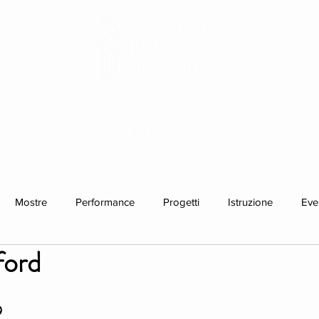
STORIA
RESIDENZE
NEWS
ATTIVITA'
Mostre
Performance
Progetti
Istruzione
Eve
ford
idenze individuali
9