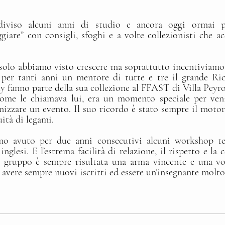
iviso alcuni anni di studio e ancora oggi ormai pro
giare” con consigli, sfoghi e a volte collezionisti che ac
solo abbiamo visto crescere ma soprattutto incentiviamo
 per tanti anni un mentore di tutte e tre il grande Ric
ly fanno parte della sua collezione al FFAST di Villa Peyro
ome le chiamava lui, era un momento speciale per venir
nizzare un evento. Il suo ricordo è stato sempre il motor
uità di legami.
o avuto per due anni consecutivi alcuni workshop ten
nglesi. E l’estrema facilità di relazione, il rispetto e la 
o gruppo è sempre risultata una arma vincente e una vog
i avere sempre nuovi iscritti ed essere un’insegnante molto