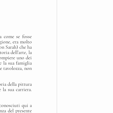
a come se fosse 
gione, era molto 
on Sarah) che ha 
ia dell’arte, la 
ompiere uno dei 
e la sua famiglia 
e tavolozza, non 
ia della pittura 
la sua carriera. 
conosciuti qui a 
za del presente 