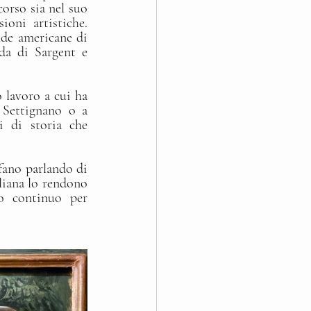
corso sia nel suo 
ni artistiche. 
de americane di 
a di Sargent e 
 lavoro a cui ha 
 Settignano o a 
 di storia che 
fano parlando di 
liana lo rendono 
 continuo per 