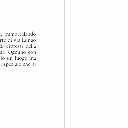
e, immortalando 
te di via Lungo 
i cipressi della 
mma. Ognuno con 
olo un luogo ma 
speciale che si 