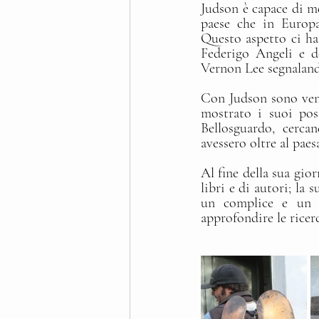
Judson è capace di met
paese che in Europa
Questo aspetto ci ha
Federigo Angeli e d
Vernon Lee segnaland
Con Judson sono venut
mostrato i suoi post
Bellosguardo, cerca
avessero oltre al pae
Al fine della sua gior
libri e di autori; la 
un complice e un c
approfondire le ricer