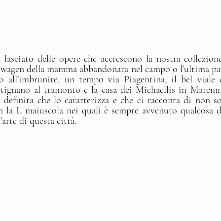
lasciato delle opere che accrescono la nostra collezion
swagen della mamma abbandonata nel campo o l’ultima par
no all’imbrunire, un tempo via Piagentina, il bel viale d
ettignano al tramonto e la casa dei Michaellis in Mare
 definita che lo caratterizza e che ci racconta di non s
 la L maiuscola nei quali è sempre avvenuto qualcosa di 
l’arte di questa città.