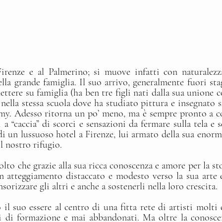
irenze e al Palmerino; si muove infatti con naturalezz
lla grande famiglia. Il suo arrivo, generalmente fuori sta
ttere su famiglia (ha ben tre figli nati dalla sua unione c
ella stessa scuola dove ha studiato pittura e insegnato stor
my. Adesso ritorna un po’ meno, ma è sempre pronto a c
 a “caccia” di scorci e sensazioni da fermare sulla tela e s
 di un lussuoso hotel a Firenze, lui armato della sua enorm
il nostro rifugio.
lto che grazie alla sua ricca conoscenza e amore per la stor
 atteggiamento distaccato e modesto verso la sua arte e 
rizzare gli altri e anche a sostenerli nella loro crescita.
il suo essere al centro di una fitta rete di artisti molti 
i di formazione e mai abbandonati. Ma oltre la conoscen