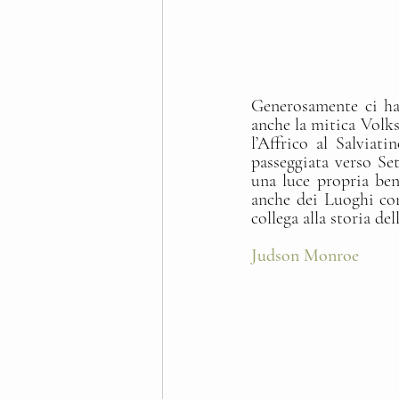
Generosamente ci ha 
anche la mitica Volk
l’Affrico al Salviati
passeggiata verso S
una luce propria ben
anche dei Luoghi con
collega alla storia del
Judson Monroe