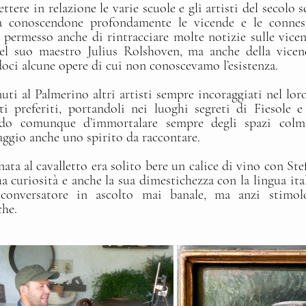
tere in relazione le varie scuole e gli artisti del secolo s
 conoscendone profondamente le vicende e le connessio
 permesso anche di rintracciare molte notizie sulle vicen
el suo maestro Julius Rolshoven, ma anche della vicend
oci alcune opere di cui non conoscevamo l’esistenza.
i al Palmerino altri artisti sempre incoraggiati nel loro
i preferiti, portandoli nei luoghi segreti di Fiesole e
ndo comunque d’immortalare sempre degli spazi colmi
saggio anche uno spirito da raccontare.
nata al cavalletto era solito bere un calice di vino con Ste
sua curiosità e anche la sua dimestichezza con la lingua ita
onversatore in ascolto mai banale, ma anzi stimolo
che.