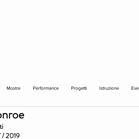
STORIA
RESIDENZE
NEWS
ATTIVITA'
Mostre
Performance
Progetti
Istruzione
Eve
onroe
idenze individuali
ti
 / 2019