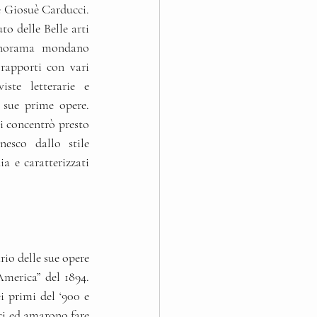
 Giosuè Carducci. 
to delle Belle arti 
anorama mondano 
rapporti con vari 
ste letterarie e 
 sue prime opere. 
i concentrò presto 
esco dallo stile 
a e caratterizzati 
io delle sue opere 
merica” del 1894. 
i primi del ‘900 e 
ci ed amarono fare 