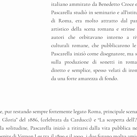
italiano ammirato da Benedetto Croce e
Pascarella studiò in seminario e all'istitu
di Roma, era molto attratto dal p
artistico della scena romana e strinse 
autori che orbitavano intorno a rivi
culturali romane, che pubblicarono le
Pascarella iniziò come disegnatore, ma s
sulla produzione di sonetti in roman
diretto e semplice, spesso velati di ironi
da una forte amarezza di fondo. 
e, pur restando sempre fortemente legato Roma, principale scenar
Gloria” del 1886, (celebrata da Carducci) e “La scoperta dell’A
la solitudine, Pascarella iniziò a ritirarsi dalla vita pubblica ne
 ospite di Vernon Lee tra il 1899 e il 1900, i due furono molto ami