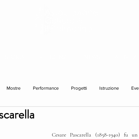
STORIA
RESIDENZE
NEWS
ATTIVITA'
Mostre
Performance
Progetti
Istruzione
Eve
carella
idenze individuali
Cesare Pascarella (1858-1940) fu un