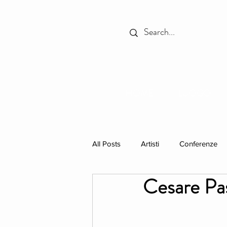
HOME
LUOGO
All Posts
Artisti
Conferenze
Cesare Pas
In Primo Piano
Libri
res