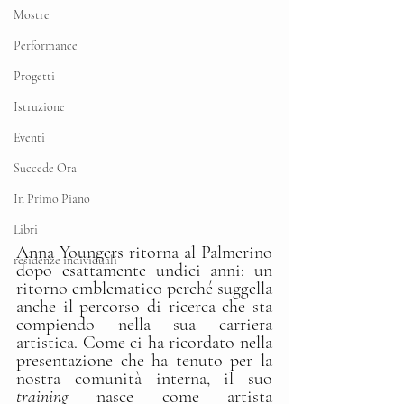
Mostre
Performance
Progetti
Istruzione
Eventi
Succede Ora
In Primo Piano
Libri
Anna Youngers ritorna al Palmerino 
residenze individuali
dopo esattamente undici anni: un 
ritorno emblematico perché suggella 
anche il percorso di ricerca che sta 
compiendo nella sua carriera 
artistica. Come ci ha ricordato nella 
presentazione che ha tenuto per la 
nostra comunità interna, il suo 
training
 nasce come artista 