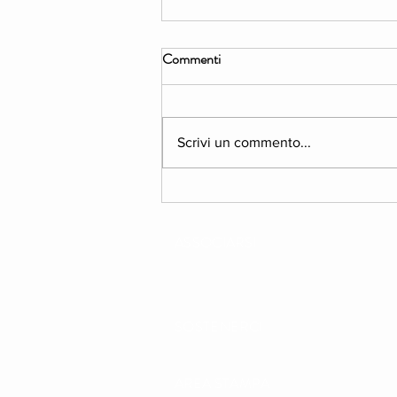
Commenti
Scrivi un commento...
PROGRAMMA: The Garden
Project. ESTATE 2026
ASSOCIARSI
SOSTENERCI
AREA STAMPA