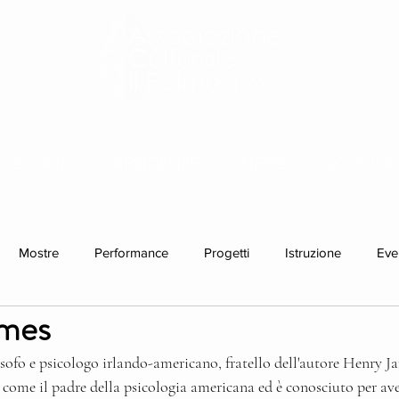
STORIA
RESIDENZE
NEWS
ATTIVITA'
Mostre
Performance
Progetti
Istruzione
Eve
ames
idenze individuali
sofo e psicologo irlando-americano, fratello dell'autore Henry J