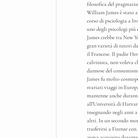
filosofica del pragmatis
William James è stato a
corso di psciologia a liv
uno degli psicologi più
James crebbe tra New Yo
gran varietà di tutori da
il Francese. Il padre He
calvinista, non voleva ch
dannose del consumismo 
James fu molto cosmopol
svariati viaggi in Europ
mantenne anche durante 
all'Università di Harvar
insegnando negli anni a
altri. In un secondo mo
trasferirsi a Firenze con
aveva acquisito durante 