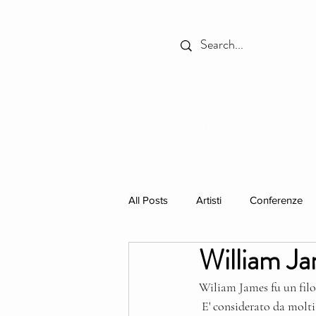
HOME
LUOGO
All Posts
Artisti
Conferenze
William J
In Primo Piano
Libri
res
Wiliam James fu un filo
 E' considerato da molti come il padre della psicologia americana ed è conosciuto per aver cretao la scuola 