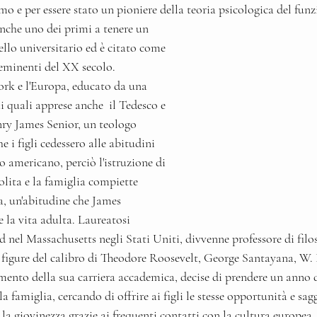
mo e per essere stato un pioniere della teoria psicologica del fun
nche uno dei primi a tenere un 
ello universitario ed è citato come 
 eminenti del XX secolo.
rk e l'Europa, educato da una 
i quali apprese anche  il Tedesco e 
nry James Senior, un teologo 
e i figli cedessero alle abitudini 
americano, perciò l'istruzione di 
ita e la famiglia compiette 
a, un'abitudine che James 
la vita adulta. Laureatosi 
d nel Massachusetts negli Stati Uniti, divvenne professore di filos
 figure del calibro di Theodore Roosevelt, George Santayana, W. E
mento della sua carriera accademica, decise di prendere un anno d
 la famiglia, cercando di offrire ai figli le stesse opportunità e sag
la giovinezza grazie ai frequenti contatti con la cultura europea.