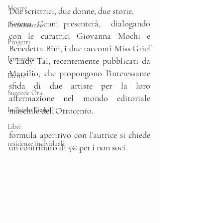
Mostre
Due scrittrici, due donne, due storie.
Serena Cenni presenterà,  dialogando 
Performance
con le curatrici Giovanna Mochi e 
Progetti
Benedetta Bini, i due racconti Miss Grief 
Istruzione
e Lady Tal, recentemente pubblicati da 
Marsilio, che propongono l'interessante 
Eventi
sfida di due artiste per la loro 
Succede Ora
affermazione nel mondo editoriale 
maschile dell'Ottocento.
In Primo Piano
Libri
formula aperitivo con l'autrice si chiede 
residenze individuali
un contributo di 5€ per i non soci.