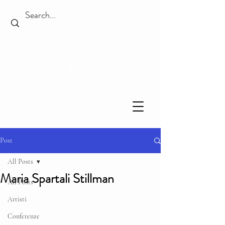
Post
All Posts
Maria Spartali Stillman
All Posts
Artisti
Conferenze