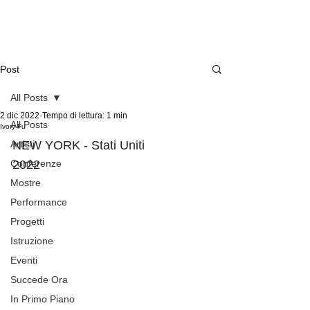
Post
All Posts
2 dic 2022
Tempo di lettura: 1 min
All Posts
Ivory Fu
Artisti
NEW YORK - Stati Uniti
Conferenze
2022
Mostre
Performance
Progetti
Istruzione
Eventi
Succede Ora
In Primo Piano