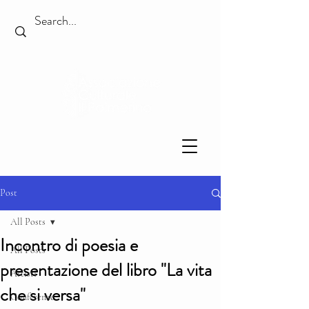
Post
All Posts
Incontro di poesia e
All Posts
presentazione del libro "La vita
Artisti
che si versa"
Conferenze