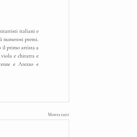
arristi italiani e 
di numerosi premi. 
il primo artista a 
viola e chitarra e 
renze e Arezzo e 
Mostra tutti