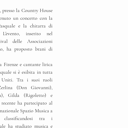
5, presso la Country House 
tenuto un concerto con la 
squale e la chitarra di 
L'evento, inserito nel 
val delle Associazioni 
no, ha proposto brani di 
 Firenze e cantante lirica 
uale si è esibita in tutta 
Uniti. Tra i suoi ruoli 
Zerlina (Don Giovanni), 
a), Gilda (Rigoletto) e 
 recente ha partecipato al 
nazionale Spazio Musica a 
 classificandosi tra i 
uale ha studiato musica e 