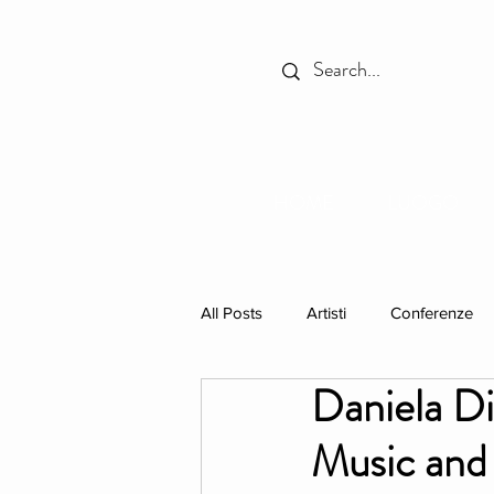
HOME
LUOGO
All Posts
Artisti
Conferenze
Daniela Di
In Primo Piano
Libri
res
Music and