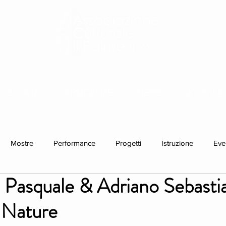
STORIA
RESIDENZE
NEWS
ATTIVITA'
Mostre
Performance
Progetti
Istruzione
Eve
 Pasquale & Adriano Sebastia
idenze individuali
 Nature