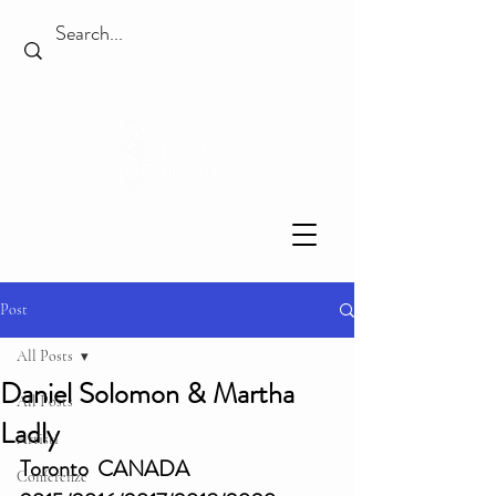
Post
All Posts
Daniel Solomon & Martha
All Posts
Ladly
Artisti
Toronto  CANADA
Conferenze