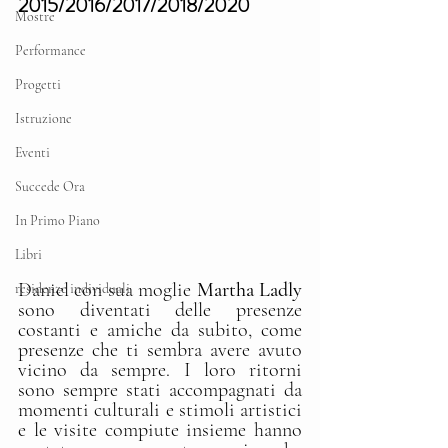
2015/2016/2017/2018/2020
Mostre
Performance
Progetti
Istruzione
Eventi
Succede Ora
In Primo Piano
Libri
Daniel con sua moglie
 Martha Ladly
residenze individuali
sono diventati delle presenze 
costanti e amiche da subito, come 
presenze che ti sembra avere avuto 
vicino da sempre. I loro ritorni 
sono sempre stati accompagnati da 
momenti culturali e stimoli artistici 
e le visite compiute insieme hanno 