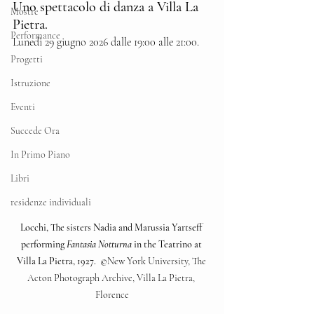
Uno spettacolo di danza a Villa La 
Mostre
Pietra.
Performance
Lunedì 29 giugno 2026 dalle 19:00 alle 21:00.
Progetti
Istruzione
Eventi
Succede Ora
In Primo Piano
Libri
residenze individuali
Locchi, The sisters Nadia and Marussia Yartseff 
performing 
Fantasia Notturna
 in the Teatrino at 
Villa La Pietra, 1927.
  ©New York University, The 
Acton Photograph Archive, Villa La Pietra, 
Florence