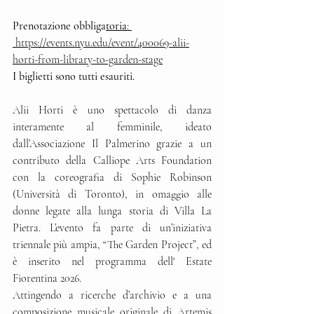
Prenotazione obbliga
toria
: 
https://events.nyu.edu/event/400069-alii-
horti-from-library-to-garden-stage
I biglietti sono tutti esauriti.
Alii Horti è uno spettacolo di danza 
interamente al femminile, ideato 
dall’Associazione Il Palmerino grazie a un 
contributo della Calliope Arts Foundation 
con la coreografia di Sophie Robinson 
(Università di Toronto), in omaggio alle 
donne legate alla lunga storia di Villa La 
Pietra. L’evento fa parte di un’iniziativa 
triennale più ampia, “The Garden Project”, ed 
è inserito nel programma dell' Estate 
Fiorentina 2026.
Attingendo a ricerche d’archivio e a una 
composizione musicale originale di Artemis 