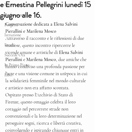
e Ernestina Pellegrini lunedì 15
Mostre
giugno alle 16.
Performance
Conversazione dedicata a Elena Salvini 
Progetti
Pierallini e Marilena Mosco
Istruzione
Attraverso il racconto e le riflessioni di due 
Eventi
studiose, questo incontro ripercorre le 
vicende umane e artistiche di 
Elena Salvini 
Succede Ora
Pierallini
 e 
Marilena Mosco
, due amiche che 
In Primo Piano
hanno condiviso una profonda passione per 
l'arte e una visione comune in un'epoca in cui 
Libri
la solidarietà femminile nel mondo culturale 
e artistico non era affatto scontata.
Ospitato presso l'Archivio di Stato di 
Firenze, questo omaggio celebra il loro 
coraggio nel percorrere strade non 
convenzionali e la loro determinazione nel 
perseguire sogni, ricerca e libertà creativa, 
coinvolgendo e ispirando chiunque entri in 