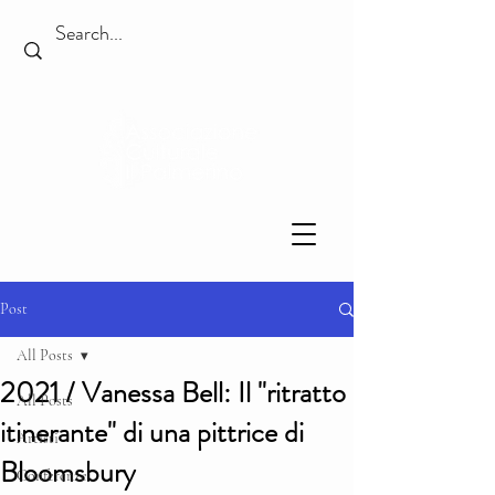
Post
All Posts
2021 / Vanessa Bell: Il "ritratto
All Posts
itinerante" di una pittrice di
Artisti
Bloomsbury
Conferenze