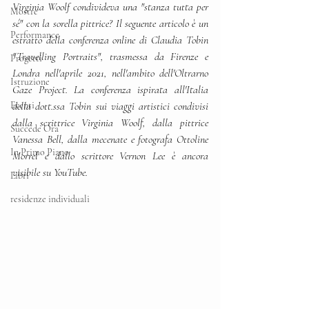
Virginia Woolf condivideva una "stanza tutta per 
Mostre
sé" con la sorella pittrice? Il seguente articolo è un 
Performance
estratto della conferenza online di Claudia Tobin 
"Travelling Portraits", trasmessa da Firenze e 
Progetti
Londra nell'aprile 2021, nell'ambito dell'Oltrarno 
Istruzione
Gaze Project. La conferenza ispirata all'Italia 
Eventi
della dott.ssa Tobin sui viaggi artistici condivisi 
dalla scrittrice Virginia Woolf, dalla pittrice 
Succede Ora
Vanessa Bell, dalla mecenate e fotografa Ottoline 
In Primo Piano
Morrel e dallo scrittore Vernon Lee è ancora 
visibile su YouTube. 
Libri
residenze individuali