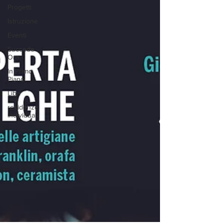
Progetti
Istruzione
Eventi
Succede
Ora
In Primo
Piano
Libri
residenze
individuali