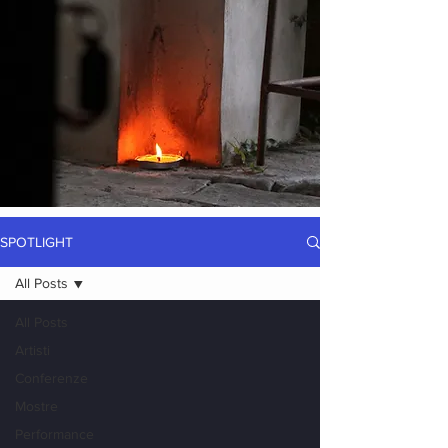
SPOTLIGHT
All Posts
All Posts
Artisti
Conferenze
Mostre
Performance