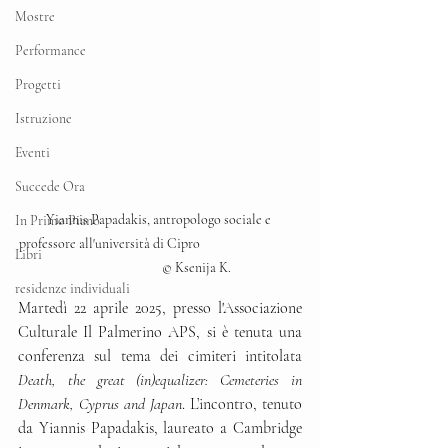
Mostre
Performance
Progetti
Istruzione
Eventi
Succede Ora
Yiannis Papadakis, antropologo sociale e 
In Primo Piano
professore all'università di Cipro                                  
Libri
                        © Ksenija K.
residenze individuali
Martedì 22 aprile 2025, presso l'Associazione 
Culturale Il Palmerino APS, si è tenuta una 
conferenza sul tema dei cimiteri intitolata 
Death, the great (in)equalizer: Cemeteries in 
Denmark, Cyprus and Japan
. L’incontro, tenuto 
da Yiannis Papadakis, laureato a Cambridge 