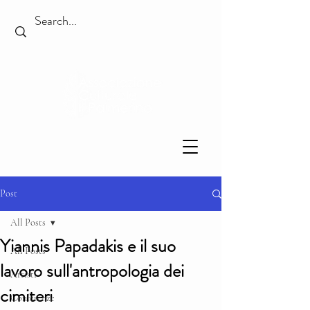
Post
All Posts
Yiannis Papadakis e il suo
All Posts
lavoro sull'antropologia dei
Artisti
cimiteri
Conferenze