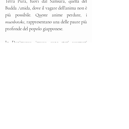
Terra Pura, fuori dal Samsara, quella del 
Budda Amida, dove il vagare dell’anima non è 
più possibile. Queste anime perdute, i 
muenbotoke
, rappresentano una delle paure più 
profonde del popolo giapponese.
In Danimarca, invece, sono stati osservati 
altri tipi di marginalizzazione e separazione: la 
distinzione geografica di certi gruppi 
minoritari, al di fuori della fossa comune 
anonima, è stata richiesta da gruppi migranti 
desiderosi di restare uniti nella morte così 
come lo erano stati in vita. Era segno di una 
mancata integrazione o di un sentimento di 
esclusione? Altri, esercitando la 
propria
agentività, hanno lavorato per 
fondare comunità autonome anche nella 
morte. Queste diventano, con la loro gravità, 
portatrici di una denuncia silenziosa ma 