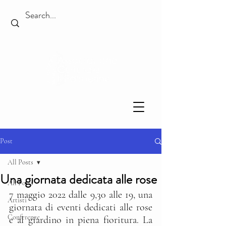
Post
All Posts
Una giornata dedicata alle rose
All Posts
7 maggio 2022 dalle 9,30 alle 19, una 
Artisti
giornata di eventi dedicati alle rose 
Conferenze
e al giardino in piena fioritura. La 