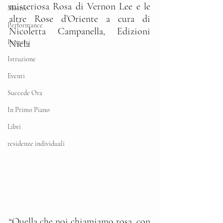
misteriosa Rosa di Vernon Lee e le 
Mostre
altre Rose d’Oriente a cura di 
Performance
Nicoletta Campanella, Edizioni 
Progetti
Nicla 
Istruzione
Eventi
Succede Ora
In Primo Piano
Libri
residenze individuali
“Quella che noi chiamiamo rosa, con 