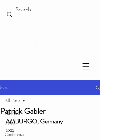
Post
All Posts
Patrick Gabler
All Posts
AMBURGO, Germany
Artisti
2o22
Conferenze