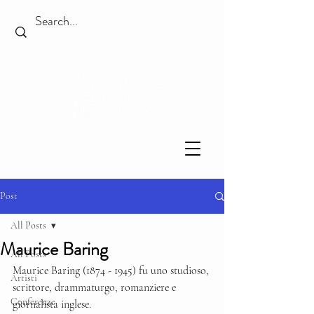
Post
All Posts
Maurice Baring
All Posts
Maurice Baring (1874 - 1945) fu uno studioso, 
Artisti
scrittore, drammaturgo, romanziere e 
Conferenze
giornalista inglese. 