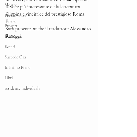
Mostre
la voce più interessante della letteratura 
filippina e vincitrice del prestigioso Roma 
Performance
Price.
Progetti
Sarà presente  anche il traduttore 
Alessandro 
Ravegg
i.
Istruzione
Eventi
Succede Ora
In Primo Piano
Libri
residenze individuali