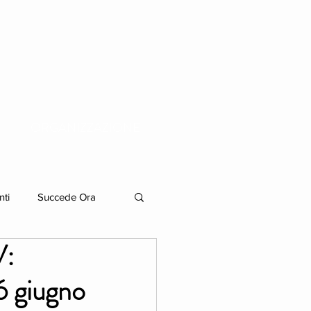
ORGANIZZAZIONE
nti
Succede Ora
V:
 6 giugno