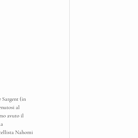
e Sargent (in 
enutosi al 
mo avuto il 
ua 
cellista Nahomi 