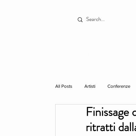
HOME
LUOGO
All Posts
Artisti
Conferenze
Finissage 
In Primo Piano
Libri
ritratti da