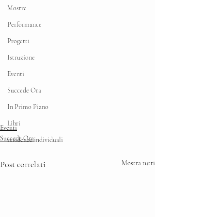
Mostre
Performance
Progetti
Istruzione
Eventi
Succede Ora
In Primo Piano
Libri
Eventi
Succede Ora
residenze individuali
Post correlati
Mostra tutti