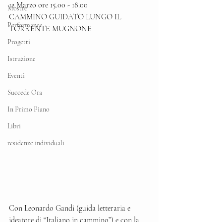
12 Marzo ore 15.00 - 18.00 
Mostre
CAMMINO GUIDATO LUNGO IL 
Performance
TORRENTE MUGNONE
Progetti
Istruzione
Eventi
Succede Ora
In Primo Piano
Libri
residenze individuali
Con Leonardo Gandi (guida letteraria e 
ideatore di “Italiano in cammino”) e con la 