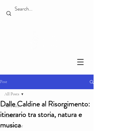
Post
All Posts
Dalle Caldine al Risorgimento:
All Posts
itinerario tra storia, natura e
Artisti
musica
Conferenze