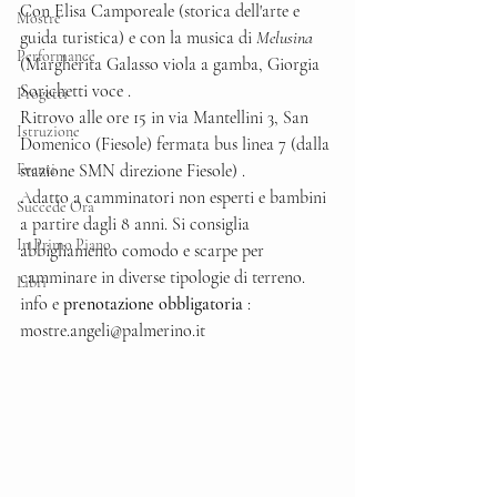
Con Elisa Camporeale (storica dell'arte e 
Mostre
guida turistica) e con la musica di 
Melusina
Performance
(Margherita Galasso viola a gamba, Giorgia 
Sorichetti voce .
Progetti
Ritrovo alle ore 15 in via Mantellini 3, San 
Istruzione
Domenico (Fiesole) fermata bus linea 7 (dalla 
Eventi
stazione SMN direzione Fiesole) .
Adatto a camminatori non esperti e bambini 
Succede Ora
a partire dagli 8 anni. Si consiglia 
In Primo Piano
abbigliamento comodo e scarpe per 
camminare in diverse tipologie di terreno. 
Libri
info e 
prenotazione obbligatoria
 : 
mostre.angeli@palmerino.it