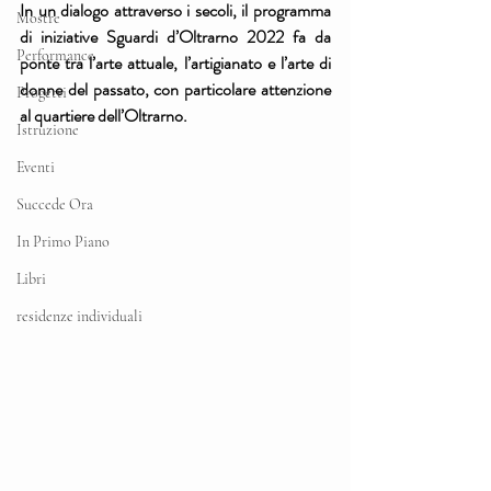
In un dialogo attraverso i secoli, il programma 
Mostre
di iniziative Sguardi d’Oltrarno 2022 fa da 
Performance
ponte tra l’arte attuale, l’artigianato e l’arte di 
donne del passato, con particolare attenzione 
Progetti
al quartiere dell’Oltrarno.
Istruzione
Eventi
Succede Ora
In Primo Piano
Libri
residenze individuali