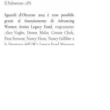
Il Palmerino APS
Sguardi d’Oltrarno 2022 è reso possibile 
grazie al finanziamento di Advancing 
Women Artists Legacy Fund
, ringraziamo: 
Alice Vogler, Donna Malin, Connie Clark, 
Pam Fortune, Nancy Hunt, Nancy Galliher e 
la Direttrice dell’AWA Legacy Fund Margaret 
MacKinnon
Ideazione e coordinamento del progetto 
Linda Falcone
Comunicazione e media
Calliope Arts / Restoration Conversations
The Florentine 
Con il patrocinio del
Consolato degli Stati Uniti d’America di 
Firenze