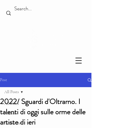
Post
All Posts
2022/ Sguardi d'Oltrarno. I
All Posts
talenti di oggi sulle orme delle
Artisti
artiste di ieri
Conferenze