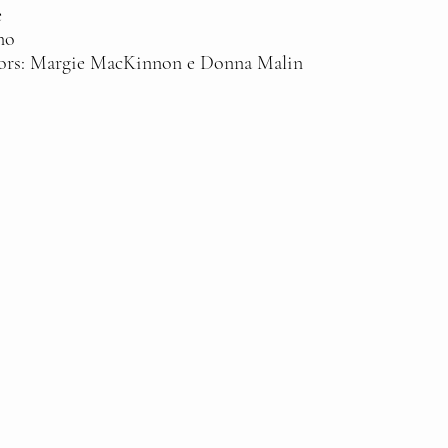
e
no
donors: Margie MacKinnon e Donna Malin