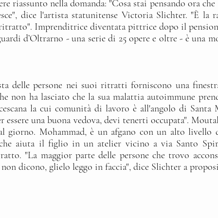
sere riassunto nella domanda: "Cosa stai pensando ora che se
sce", dice l'artista statunitense Victoria Slichter. "È l
 ritratto". Imprenditrice diventata pittrice dopo il pensi
Sguardi d’Oltrarno - una serie di 25 opere e oltre - è una
ta delle persone nei suoi ritratti forniscono una finestr
 che non ha lasciato che la sua malattia autoimmune prende
cescana la cui comunità di lavoro è all'angolo di Santa
er essere una buona vedova, devi tenerti occupata". Mouta
 al giorno. Mohammad, è un afgano con un alto livello d
e aiuta il figlio in un atelier vicino a via Santo Spir
ritratto. "La maggior parte delle persone che trovo accons
e non dicono, glielo leggo in faccia", dice Slichter a propos