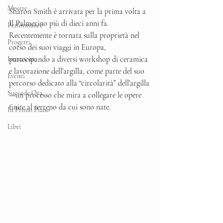
Mostre
Sharon Smith è arrivata per la prima volta a 
Il Palmerino più di dieci anni fa. 
Performance
Recentemente è tornata sulla proprietà nel 
Progetti
corso dei suoi viaggi in Europa, 
partecipando a diversi workshop di ceramica 
Istruzione
e lavorazione dell’argilla, come parte del suo 
Eventi
percorso dedicato alla “circolarità” dell’argilla
Succede Ora
—un processo che mira a collegare le opere 
finite al terreno da cui sono nate.
In Primo Piano
Libri