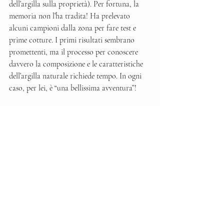
dell’argilla sulla proprietà). Per fortuna, la 
memoria non l’ha tradita! Ha prelevato 
alcuni campioni dalla zona per fare test e 
prime cotture. I primi risultati sembrano 
promettenti, ma il processo per conoscere 
davvero la composizione e le caratteristiche 
dell’argilla naturale richiede tempo. In ogni 
caso, per lei, è “una bellissima avventura”!
Siamo stati felicissimi di riaccogliere Sharon 
e non vediamo l’ora di scoprire dove la 
porterà il suo lavoro.
Da sinistra a destra: argilla da Il Palmerino, 