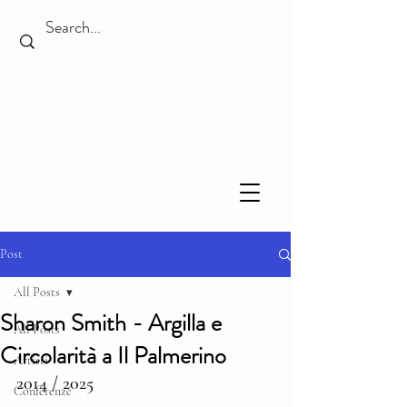
Post
All Posts
Sharon Smith - Argilla e
All Posts
Circolarità a Il Palmerino
Artisti
2014 / 2025
Conferenze