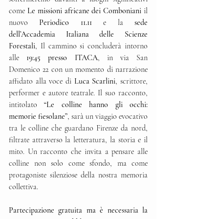
come 
Le missioni africane dei Comboniani 
il 
nuovo 
Periodico 11.11
 e la 
sede 
dell’Accademia Italiana delle Scienze 
Forestali
, Il cammino si concluderà intorno 
alle 
19:45 presso ITACA
, in via San 
Domenico 22 con un momento di narrazione 
affidato alla voce di 
Luca Scarlini
, scrittore, 
performer e autore teatrale. Il suo racconto, 
intitolato 
“Le colline hanno gli occhi: 
memorie fiesolane”
, sarà un viaggio evocativo 
tra le colline che guardano Firenze da nord, 
filtrate attraverso la letteratura, la storia e il 
mito. Un racconto che invita a pensare alle 
colline non solo come sfondo, ma come 
protagoniste silenziose della nostra memoria 
collettiva.
Partecipazione gratuita ma è necessaria la 