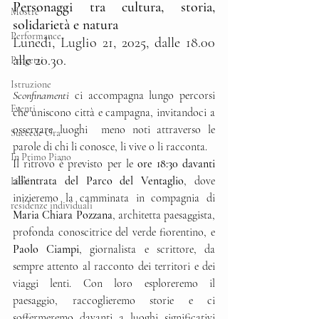
Personaggi tra cultura, storia, 
Mostre
solidarietà e natura
Performance
Lunedì, Luglio 21, 2025, dalle 18.00 
alle 20.30.
Progetti
Istruzione
Sconfinamenti
 ci accompagna lungo percorsi 
Eventi
che uniscono città e campagna, invitandoci a 
osservare luoghi  meno noti attraverso le 
Succede Ora
parole di chi li conosce, li vive o li racconta.
In Primo Piano
Il ritrovo è previsto per le 
ore 18:30 davanti 
all’entrata del Parco del Ventaglio
, dove 
Libri
inizieremo la camminata in compagnia di 
residenze individuali
Maria Chiara Pozzana
, architetta paesaggista, 
profonda conoscitrice del verde fiorentino, e 
Paolo Ciampi
, giornalista e scrittore, da 
sempre attento al racconto dei territori e dei 
viaggi lenti. Con loro esploreremo il 
paesaggio, raccoglieremo storie e ci 
soffermeremo davanti a luoghi significativi 