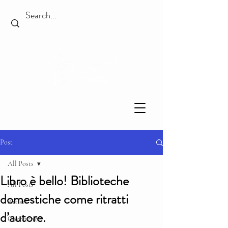
Post
All Posts
Libro è bello! Biblioteche
All Posts
domestiche come ritratti
Artisti
d’autore.
Conferenze