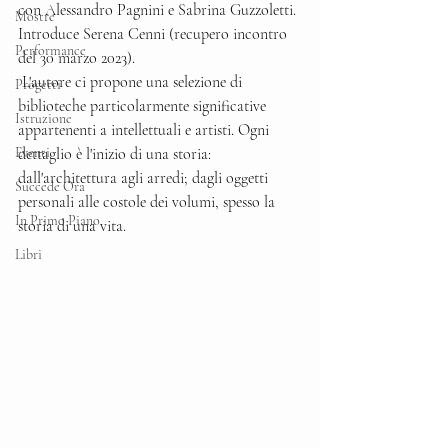
con Alessandro Pagnini e Sabrina Guzzoletti. 
Mostre
Introduce Serena Cenni (recupero incontro 
Performance
del 30 marzo 2023).
 L'autore ci propone una selezione di 
Progetti
biblioteche particolarmente significative 
Istruzione
appartenenti a intellettuali e artisti. Ogni 
Eventi
dettaglio è l'inizio di una storia: 
dall'architettura agli arredi; dagli oggetti 
Succede Ora
personali alle costole dei volumi, spesso la 
In Primo Piano
storia di una vita.
Libri