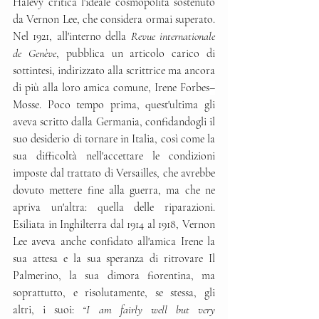
Halévy critica l'ideale cosmopolita sostenuto 
da Vernon Lee, che considera ormai superato. 
Nel 1921, all'interno della 
Revue internationale 
de Genève
, pubblica un articolo carico di 
sottintesi, indirizzato alla scrittrice ma ancora 
di più alla loro amica comune, Irene Forbes
–
Mosse. Poco tempo prima, quest'ultima gli 
aveva scritto dalla Germania, confidandogli il 
suo desiderio di tornare in Italia, così come la 
sua difficoltà nell'accettare le condizioni 
imposte dal trattato di Versailles, che avrebbe 
dovuto mettere fine alla guerra, ma che ne 
apriva un'altra: quella delle riparazioni. 
Esiliata in Inghilterra dal 1914 al 1918, Vernon 
Lee aveva anche confidato all'amica Irene la 
sua attesa e la sua speranza di ritrovare Il 
Palmerino, la sua dimora fiorentina, ma 
soprattutto, e risolutamente, se stessa, gli 
altri, i suoi: 
“I am fairly well but very 