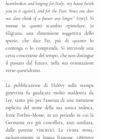
heartbroken and longing for Italy, my house (with 
you in it again!), and for the Past. Since one does 
not dare think of a future any longer.” 
(1915). Si 
intesse in questo scambio epistolare, in 
filigrana, una dimensione soggettiva dello 
spazio, che dice l'io, più di quanto lo 
contenga o lo comprenda. Si intravede una 
certa concezione del tempo, che non distingue 
il passato dal futuro, nella sua orientazione 
verso quest'ultimo.
La pubblicazione di Halévy sulla stampa 
ginevrina fu giudicata molto maldestra da 
Lee, tanto più per l'assenza di una menzione 
esplicita del nome della sua amica tedesca, 
Irene Forbes
–
Mosse, in un periodo in cui la 
Germania era già cancellata, anzi umiliata, 
dalle potenze vincitrici. La rivista stessa, 
esclusivamente in lingua francese, rifletteva 