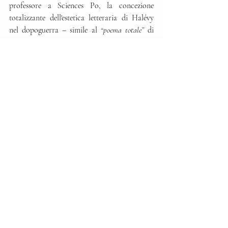
professore a Sciences Po, la concezione 
totalizzante dell'estetica letteraria di Halévy 
nel dopoguerra – simile al 
“poema totale”
 di 
Mallarmé – costituirà una tappa preliminare 
nel cambiamento ideologico di Halévy, dal 
socialismo dreyfusardo al tradizionalismo, e 
persino al vichismo nell'ultimo quarto della 
sua vita. Un percorso che può sorprendere, 
ma che trova la sua origine nella storia del 
pensiero politico stesso. Patrice Rolland, 
professore di diritto, afferma che quest'uomo, 
appassionato di Nietzsche e della scoperta 
degli esseri, morto nel 1962 a Saint-Germain-
en-Laye,
“il suo tradizionalismo non è il 
rinnegamento del suo liberalismo giovanile; 
esprime piuttosto l'impasse e l'assenza di soluzioni 
per un liberalismo che non fu abbastanza 
politico”
, o, in altre parole, che si voleva 
letterario. Senza dubbio è così per gli uomini 